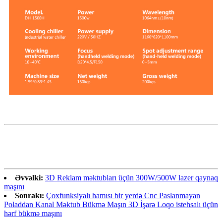
Əvvəlki:
3D Reklam məktubları üçün 300W/500W lazer qaynaq
maşını
Sonrakı:
Çoxfunksiyalı hamısı bir yerdə Cnc Paslanmayan
Poladdan Kanal Məktub Bükmə Maşın 3D İşarə Loqo istehsalı üçün
hərf bükmə maşını