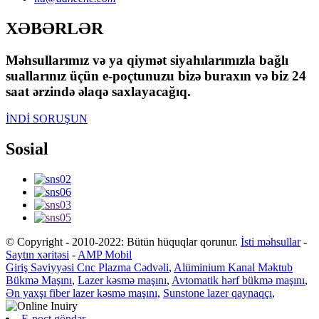
XƏBƏRLƏR
Məhsullarımız və ya qiymət siyahılarımızla bağlı
suallarınız üçün e-poçtunuzu bizə buraxın və biz 24
saat ərzində əlaqə saxlayacağıq.
İNDİ SORUŞUN
Sosial
© Copyright - 2010-2022: Bütün hüquqlar qorunur.
İsti məhsullar
-
Saytın xəritəsi
-
AMP Mobil
Giriş Səviyyəsi Cnc Plazma Cədvəli
,
Alüminium Kanal Məktub
Bükmə Maşını
,
Lazer kəsmə maşını
,
Avtomatik hərf bükmə maşını
,
Ən yaxşı fiber lazer kəsmə maşını
,
Sunstone lazer qaynaqçı
,
E-poçt göndər