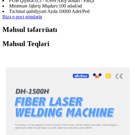
FOB Qiymət:
0,5 - 9,999 ABŞ dolları / Parça
Minimum Sifariş Miqdarı:
100 ədəd/əd
Təchizat qabiliyyəti:
Ayda 10000 Adet/Ped
Bizə e-poçt göndərin
Məhsul təfərrüatı
Məhsul Teqləri