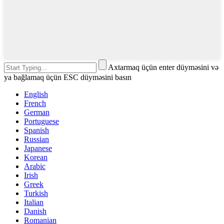
Axtarmaq üçün enter düyməsini və
ya bağlamaq üçün ESC düyməsini basın
English
French
German
Portuguese
Spanish
Russian
Japanese
Korean
Arabic
Irish
Greek
Turkish
Italian
Danish
Romanian