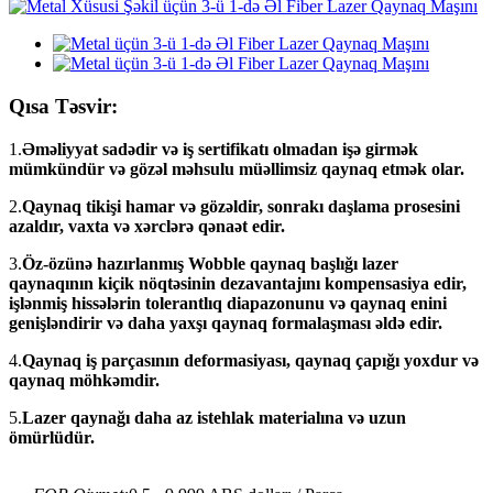
Qısa Təsvir:
1.
Əməliyyat sadədir və iş sertifikatı olmadan işə girmək
mümkündür və gözəl məhsulu müəllimsiz qaynaq etmək olar.
2.
Qaynaq tikişi hamar və gözəldir, sonrakı daşlama prosesini
azaldır, vaxta və xərclərə qənaət edir.
3.
Öz-özünə hazırlanmış Wobble qaynaq başlığı lazer
qaynaqının kiçik nöqtəsinin dezavantajını kompensasiya edir,
işlənmiş hissələrin tolerantlıq diapazonunu və qaynaq enini
genişləndirir və daha yaxşı qaynaq formalaşması əldə edir.
4.
Qaynaq iş parçasının deformasiyası, qaynaq çapığı yoxdur və
qaynaq möhkəmdir.
5.
Lazer qaynağı daha az istehlak materialına və uzun
ömürlüdür.