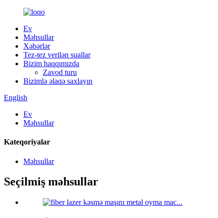
Ev
Məhsullar
Xəbərlər
Tez-tez verilən suallar
Bizim haqqımızda
Zavod turu
Bizimlə əlaqə saxlayın
English
Ev
Məhsullar
Kateqoriyalar
Məhsullar
Seçilmiş məhsullar