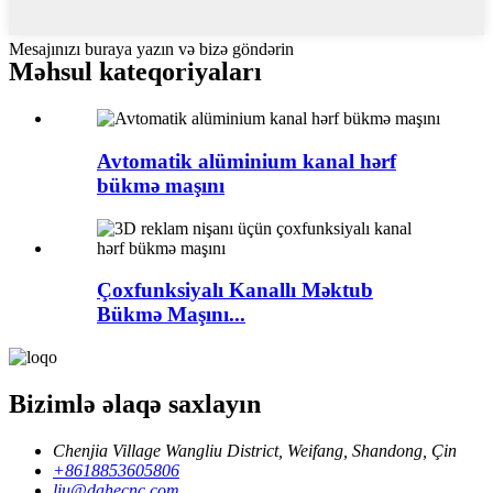
Mesajınızı buraya yazın və bizə göndərin
Məhsul kateqoriyaları
Avtomatik alüminium kanal hərf
bükmə maşını
Çoxfunksiyalı Kanallı Məktub
Bükmə Maşını...
Bizimlə əlaqə saxlayın
Chenjia Village Wangliu District, Weifang, Shandong, Çin
+8618853605806
liu@dahecnc.com