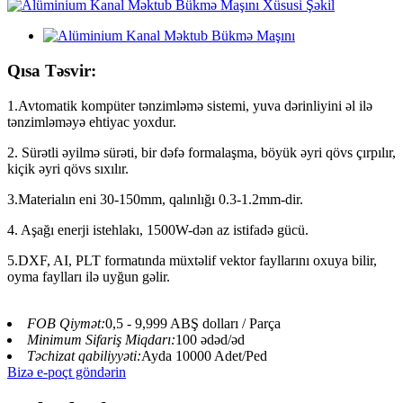
Qısa Təsvir:
1.Avtomatik kompüter tənzimləmə sistemi, yuva dərinliyini əl ilə
tənzimləməyə ehtiyac yoxdur.
2. Sürətli əyilmə sürəti, bir dəfə formalaşma, böyük əyri qövs çırpılır,
kiçik əyri qövs sıxılır.
3.Materialın eni 30-150mm, qalınlığı 0.3-1.2mm-dir.
4. Aşağı enerji istehlakı, 1500W-dən az istifadə gücü.
5.DXF, AI, PLT formatında müxtəlif vektor fayllarını oxuya bilir,
oyma faylları ilə uyğun gəlir.
FOB Qiymət:
0,5 - 9,999 ABŞ dolları / Parça
Minimum Sifariş Miqdarı:
100 ədəd/əd
Təchizat qabiliyyəti:
Ayda 10000 Adet/Ped
Bizə e-poçt göndərin