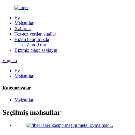
Ev
Məhsullar
Xəbərlər
Tez-tez verilən suallar
Bizim haqqımızda
Zavod turu
Bizimlə əlaqə saxlayın
English
Ev
Məhsullar
Kateqoriyalar
Məhsullar
Seçilmiş məhsullar