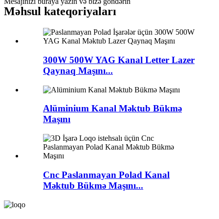
Mesajınızı buraya yazın və bizə göndərin
Məhsul kateqoriyaları
300W 500W YAG Kanal Letter Lazer
Qaynaq Maşını...
Alüminium Kanal Məktub Bükmə
Maşını
Cnc Paslanmayan Polad Kanal
Məktub Bükmə Maşını...