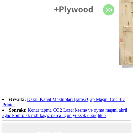
Əvvəlki:
Daxili Kanal Məktubları İşarəsi Çap Maşını Cnc 3D
Printer
Sonrakı:
Kenar tapma CO2 Lazer kəsmə və oyma maşını akril
ağac kontrplak mdf kağız parça üçün yüksək dəqiqliklə