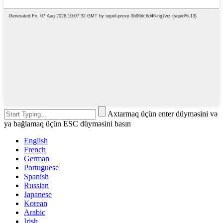
Axtarmaq üçün enter düyməsini və
ya bağlamaq üçün ESC düyməsini basın
English
French
German
Portuguese
Spanish
Russian
Japanese
Korean
Arabic
Irish