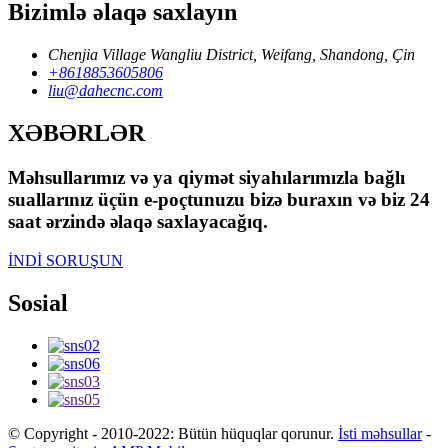
Bizimlə əlaqə saxlayın
Chenjia Village Wangliu District, Weifang, Shandong, Çin
+8618853605806
liu@dahecnc.com
XƏBƏRLƏR
Məhsullarımız və ya qiymət siyahılarımızla bağlı
suallarınız üçün e-poçtunuzu bizə buraxın və biz 24
saat ərzində əlaqə saxlayacağıq.
İNDİ SORUŞUN
Sosial
© Copyright - 2010-2022: Bütün hüquqlar qorunur.
İsti məhsullar
-