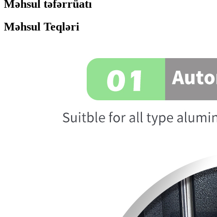
Məhsul təfərrüatı
Məhsul Teqləri