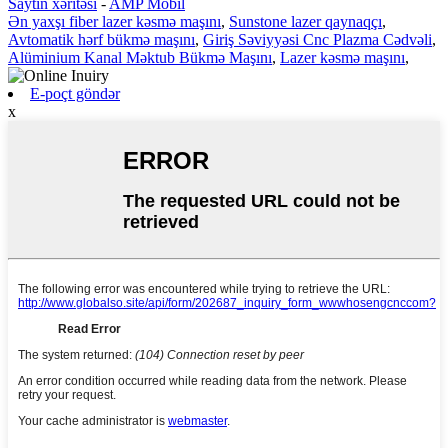
Saytın xəritəsi
-
AMP Mobil
Ən yaxşı fiber lazer kəsmə maşını
,
Sunstone lazer qaynaqçı
,
Avtomatik hərf bükmə maşını
,
Giriş Səviyyəsi Cnc Plazma Cədvəli
,
Alüminium Kanal Məktub Bükmə Maşını
,
Lazer kəsmə maşını
,
E-poçt göndər
x