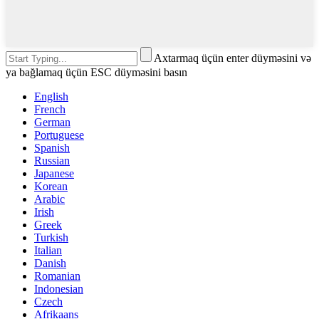
Axtarmaq üçün enter düyməsini və
ya bağlamaq üçün ESC düyməsini basın
English
French
German
Portuguese
Spanish
Russian
Japanese
Korean
Arabic
Irish
Greek
Turkish
Italian
Danish
Romanian
Indonesian
Czech
Afrikaans