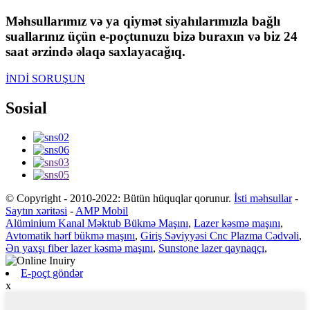
Məhsullarımız və ya qiymət siyahılarımızla bağlı
suallarınız üçün e-poçtunuzu bizə buraxın və biz 24
saat ərzində əlaqə saxlayacağıq.
İNDİ SORUŞUN
Sosial
© Copyright - 2010-2022: Bütün hüquqlar qorunur.
İsti məhsullar
-
Saytın xəritəsi
-
AMP Mobil
Alüminium Kanal Məktub Bükmə Maşını
,
Lazer kəsmə maşını
,
Avtomatik hərf bükmə maşını
,
Giriş Səviyyəsi Cnc Plazma Cədvəli
,
Ən yaxşı fiber lazer kəsmə maşını
,
Sunstone lazer qaynaqçı
,
E-poçt göndər
x