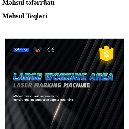
Məhsul təfərrüatı
Məhsul Teqləri