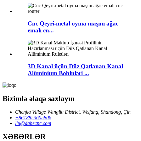
Cnc Qeyri-metal oyma maşını ağac
emalı cn...
3D Kanal üçün Düz Qatlanan Kanal
Alüminium Bobinləri ...
Bizimlə əlaqə saxlayın
Chenjia Village Wangliu District, Weifang, Shandong, Çin
+8618853605806
liu@dahecnc.com
XƏBƏRLƏR