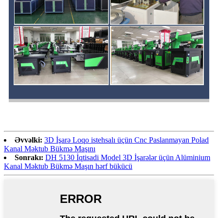
Əvvəlki:
3D İşarə Loqo istehsalı üçün Cnc Paslanmayan Polad
Kanal Məktub Bükmə Maşını
Sonrakı:
DH 5130 İqtisadi Model 3D İşarələr üçün Alüminium
Kanal Məktub Bükmə Maşın hərf bükücü