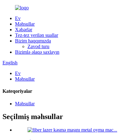
Ev
Məhsullar
Xəbərlər
Tez-tez verilən suallar
Bizim haqqımızda
Zavod turu
Bizimlə əlaqə saxlayın
English
Ev
Məhsullar
Kateqoriyalar
Məhsullar
Seçilmiş məhsullar