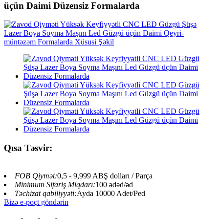
üçün Daimi Düzensiz Formalarda
Qısa Təsvir:
FOB Qiymət:
0,5 - 9,999 ABŞ dolları / Parça
Minimum Sifariş Miqdarı:
100 ədəd/əd
Təchizat qabiliyyəti:
Ayda 10000 Adet/Ped
Bizə e-poçt göndərin